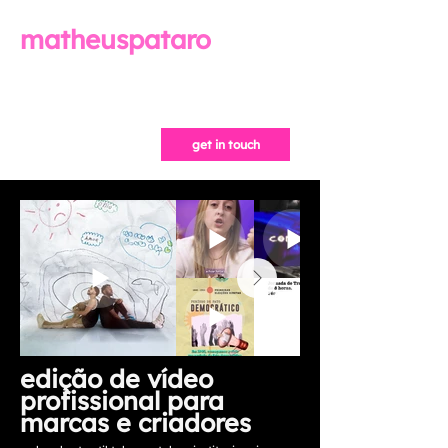
matheuspataro
solutions
clients
about me
get in touch
edição de vídeo
profissional para
marcas e criadores