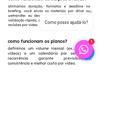
alinhamos duração, formatos e deadline no
briefing. você envia os materiais por drive ou
wetransfer. eu devolvo um primeiro corte para
validação rápida, depois a versão final com até 2
Como posso ajudá-lo?
revisões por vídeo.
como funcionam os planos?
1
definimos um volume mensal (ex.: 4, 8, 12
vídeos) e um calendário por semana. a
recorrência garante previsibilidade,
consistência e melhor custo por vídeo.
por que vale a pena o plano
recorrente?
consistência de publicação aumenta alcance, reduz
gargalo de produção e mantém linguagem visual
estável. com calendário e pipeline prontos, a
aprovação fica mais rápida.
contato